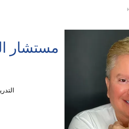
مستشار ال
التدر