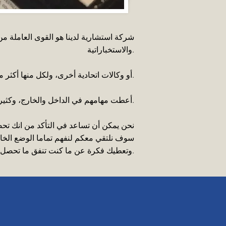
شركة استشارية لدينا هو القوى العاملة من
والاستخباراتية.
لدينا شبكة من الشركات الزميلة هي محنك وكلاء الخاص السابق للFBI أو وكالات اتحادية أخرى، ولكل منها أكثر من 20 عاما من الخدمة.
أعطت مهامهم في الداخل والخارج، وكثير في ظل ظروف التقشف، لهم خبرة فقط مجموعة مختارة من الأفراد في العالم التمتع بها.
نحن يمكن أن تساعد في التأكد من انك تحص
سوف نلتقي معكم لنفهم تماما الوضع الخاص 
وتعطيك فكرة عن ما كنت تنفق ما تحصل عليه قبل اتخاذ هذه الخطوة التالية.