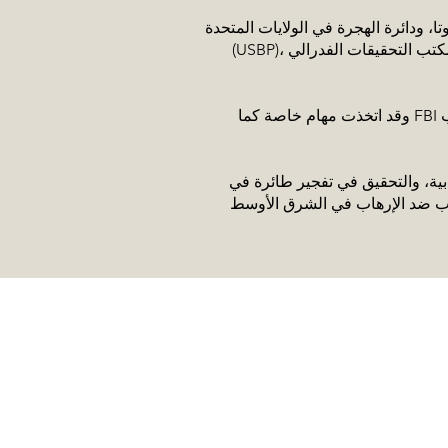
 المتحدة (USINS)، أكاديمية حرس الحدود في الولايات المتحدة
(USBP)، وكذلك مكتب التحقيقات الفدرالي (FBI) أكاديمية. وقد تناولت والجماعات الكنسية، جماهير جامعة وسفراء الولايات المتحدة والمسؤولين
وقد اتخذت مهام خاصة كما FBI العامة لشرطة مدرب له إلى زوايا بعيدة من العالم لتدريب الشرطة الأجنبية. وقد شارك في العمليات والتجارب
امية والإرهابية، والتحقيق في تفجير طائرة في