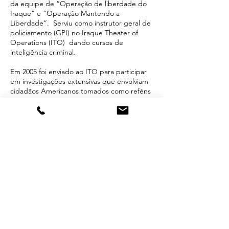
da equipe de “Operação de liberdade do
Iraque” e “Operação Mantendo a
Liberdade”. Serviu como instrutor geral de
policiamento (GPI) no Iraque Theater of
Operations (ITO) dando cursos de
inteligência criminal.
Em 2005 foi enviado ao ITO para participar
em investigações extensivas que envolviam
cidadãos Americanos tomados como reféns
e combate ao terrorismo (CT) e combate a
furto de inteligência (CI), investigações
essas que foram iniciadas pela sede do FBI
e agentes nos Estados Unidos. Durante
essa missão foi selecionado a dedo para
participar de 5 missões de alta
sensibilidade no Iraque em apoio a uma
operação de grande significado militar.
Como agente do FBI e instrutor, Paz
dirigiu-se a vários grupos publicamente
desde escolas, igrejas, estudantes
universitários até professores e diplomatas
estrangeiros. Treinou centenas de policiais